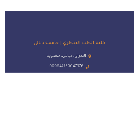
كلية الطب البيطري | جامعة ديالى
العـراق، ديـالــى، بعقــوبة
009647730047376
vet.website@uodiyala.edu.iq
الاحد - الخميس: 7 ص - 3 م
عن الكلية
لمحة عن الكلية
طلبة الدراسات الاولية والعليا