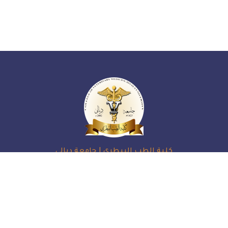
كلية الطب البيطري | جامعة ديالى
العـراق، ديـالــى، بعقــوبة
009647730047376
vet.website@uodiyala.edu.iq
الاحد - الخميس: 7 ص - 3 م