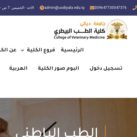
009647730047376
admin@uodiyala.edu.iq
الاحد - الخميس: 7 ص - 3 م
الرئيسية
فروع الكلية
عن الكل
تسجيل دخول
البوم صور الكلية
العربية
الطب الباطني